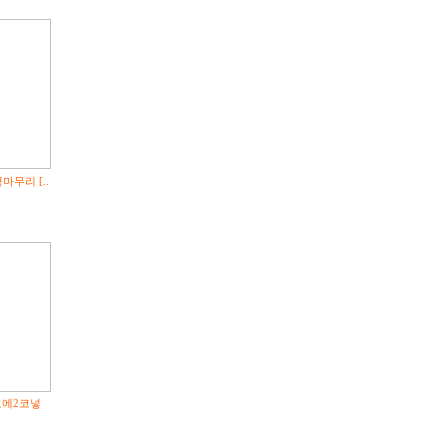
마무리 [..
코에2코넣