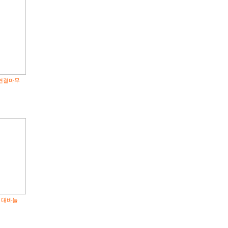
연결마무
 대바늘