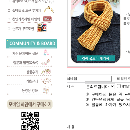
상
목도
목도
닉네임
비밀번
제 목
HTM
내 용