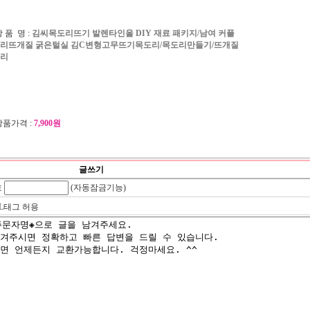
 품 명 :
김씨목도리뜨기 발렌타인울 DIY 재료 패키지/남여 커플
리뜨개질 굵은털실 김C변형고무뜨기목도리/목도리만들기/뜨개질
리
상품가격 :
7,900원
글쓰기
호
(자동잠금기능)
L태그 허용