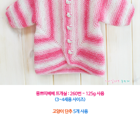
몽쁘띠베베 뜨개실 : 260번 - 125g 사용
(3~4세용 사이즈)
고양이 단추
5개 사용