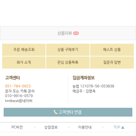
상품리뷰
(0)
주문.배송조회
상품 구매후기
베스트 상품
회사 소개
관심 상품목록
질문과 답변
고객센터
입금계좌정보
051-784-0923
농협 121078-56-053838
문자 또는 카톡 문의
예금주 : 김명옥
010-9916-0579
knitbest@네이버
고객센터 연결
PC버전
상점정보
이용안내
TOP ▲