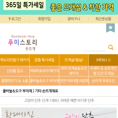
로그인
회원가입
장바구니
최근본상품
목도리만들기 패키지
알뜰 특가세일
뜨개실(털실)
MENU
유아 뜨개실&도안
수세미 & 손뜨개인
신상품 입고
넥워머&모자 패키지
패키지
형 도안 뜨개실
블랭킷뜨기 & 소품
줄바늘&도구 부자재
천연가죽라벨 네임텍
손뜨개 무료도안
줄바늘&도구 부자재
>
기타 손뜨개재료
고양이 단추 (5개 1세트) 귀여운 예쁜 아기옷 단추